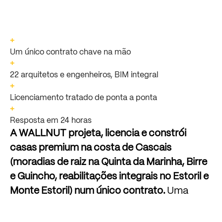
+
Um único contrato chave na mão
+
22 arquitetos e engenheiros, BIM integral
+
Licenciamento tratado de ponta a ponta
+
Resposta em 24 horas
A
WALLNUT
projeta,
licencia
e
constrói
casas
premium
na
costa
de
Cascais
(moradias
de
raiz
na
Quinta
da
Marinha,
Birre
e
Guincho,
reabilitações
integrais
no
Estoril
e
Monte
Estoril)
num
único
contrato.
Uma
equipa
de
22
arquitetos
e
engenheiros
sediada
em
Lisboa
é
responsável
do
primeiro