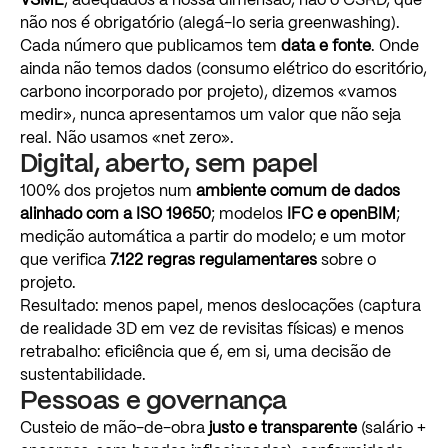
VSME
,
adequados
à
nossa
dimensão,
não
o
CSRD,
que
não
nos
é
obrigatório
(alegá-lo
seria
greenwashing).
Cada
número
que
publicamos
tem
data
e
fonte
.
Onde
ainda
não
temos
dados
(consumo
elétrico
do
escritório,
carbono
incorporado
por
projeto),
dizemos
«vamos
medir»,
nunca
apresentamos
um
valor
que
não
seja
real.
Não
usamos
«net
zero».
Digital,
aberto,
sem
papel
100%
dos
projetos
num
ambiente
comum
de
dados
alinhado
com
a
ISO
19650
;
modelos
IFC
e
openBIM
;
medição
automática
a
partir
do
modelo;
e
um
motor
que
verifica
7.122
regras
regulamentares
sobre
o
projeto.
Resultado:
menos
papel,
menos
deslocações
(captura
de
realidade
3D
em
vez
de
revisitas
físicas)
e
menos
retrabalho:
eficiência
que
é,
em
si,
uma
decisão
de
sustentabilidade.
Pessoas
e
governança
Custeio
de
mão-de-obra
justo
e
transparente
(salário
+