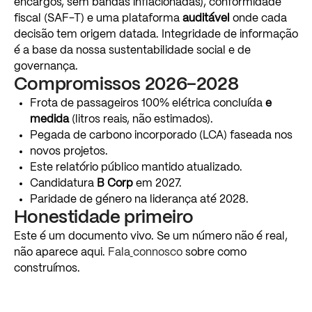
encargos,
sem
bandas
inflacionadas),
conformidade
fiscal
(SAF-T)
e
uma
plataforma
auditável
onde
cada
decisão
tem
origem
datada.
Integridade
de
informação
é
a
base
da
nossa
sustentabilidade
social
e
de
governança.
Compromissos
2026–2028
Frota
de
passageiros
100%
elétrica
concluída
e
medida
(litros
reais,
não
estimados).
Pegada
de
carbono
incorporado
(LCA)
faseada
nos
novos
projetos.
Este
relatório
público
mantido
atualizado.
Candidatura
B
Corp
em
2027.
Paridade
de
género
na
liderança
até
2028.
Honestidade
primeiro
Este
é
um
documento
vivo.
Se
um
número
não
é
real,
não
aparece
aqui.
Fala
connosco
sobre
como
construímos.