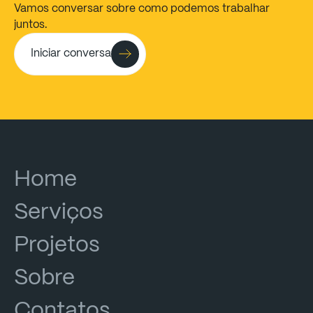
Vamos
conversar
sobre
como
podemos
trabalhar
juntos.
Iniciar conversa
Home
Serviços
Projetos
Sobre
Contatos