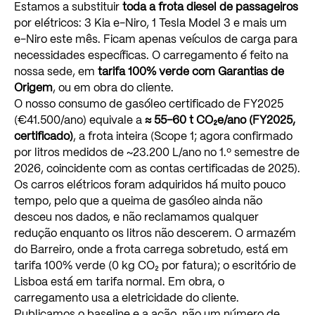
Estamos
a
substituir
toda
a
frota
diesel
de
passageiros
por
elétricos:
3
Kia
e-Niro,
1
Tesla
Model
3
e
mais
um
e-Niro
este
mês.
Ficam
apenas
veículos
de
carga
para
necessidades
específicas.
O
carregamento
é
feito
na
nossa
sede,
em
tarifa
100%
verde
com
Garantias
de
Origem
,
ou
em
obra
do
cliente.
O
nosso
consumo
de
gasóleo
certificado
de
FY2025
(€41.500/ano)
equivale
a
≈
55–60
t
CO₂e/ano
(FY2025,
certificado)
,
a
frota
inteira
(Scope
1;
agora
confirmado
por
litros
medidos
de
~23.200
L/ano
no
1.º
semestre
de
2026,
coincidente
com
as
contas
certificadas
de
2025).
Os
carros
elétricos
foram
adquiridos
há
muito
pouco
tempo,
pelo
que
a
queima
de
gasóleo
ainda
não
desceu
nos
dados,
e
não
reclamamos
qualquer
redução
enquanto
os
litros
não
descerem.
O
armazém
do
Barreiro,
onde
a
frota
carrega
sobretudo,
está
em
tarifa
100%
verde
(0
kg
CO₂
por
fatura);
o
escritório
de
Lisboa
está
em
tarifa
normal.
Em
obra,
o
carregamento
usa
a
eletricidade
do
cliente.
Publicamos
o
baseline
e
a
ação,
não
um
número
de