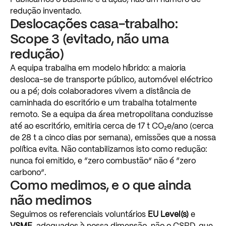
redução
inventado.
Deslocações
casa-trabalho:
Scope
3
(evitado,
não
uma
redução)
A
equipa
trabalha
em
modelo
híbrido:
a
maioria
desloca-se
de
transporte
público,
automóvel
eléctrico
ou
a
pé;
dois
colaboradores
vivem
a
distância
de
caminhada
do
escritório
e
um
trabalha
totalmente
remoto.
Se
a
equipa
da
área
metropolitana
conduzisse
até
ao
escritório,
emitiria
cerca
de
17
t
CO₂e/ano
(cerca
de
28
t
a
cinco
dias
por
semana),
emissões
que
a
nossa
política
evita.
Não
contabilizamos
isto
como
redução:
nunca
foi
emitido,
e
“zero
combustão”
não
é
“zero
carbono”.
Como
medimos,
e
o
que
ainda
não
medimos
Seguimos
os
referenciais
voluntários
EU
Level(s)
e