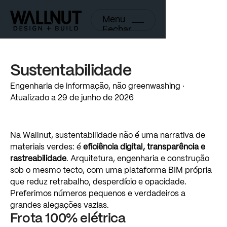
Menu
Fechar
Sustentabilidade
Engenharia
de
informação,
não
greenwashing
·
Atualizado
a
29
de
junho
de
2026
Na
Wallnut,
sustentabilidade
não
é
uma
narrativa
de
materiais
verdes:
é
eficiência
digital,
transparência
e
rastreabilidade
.
Arquitetura,
engenharia
e
construção
sob
o
mesmo
tecto,
com
uma
plataforma
BIM
própria
que
reduz
retrabalho,
desperdício
e
opacidade.
Preferimos
números
pequenos
e
verdadeiros
a
grandes
alegações
vazias.
Frota
100%
elétrica