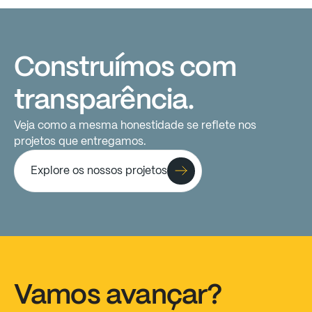
Construímos
com
transparência.
Veja
como
a
mesma
honestidade
se
reflete
nos
projetos
que
entregamos.
Explore os nossos projetos
Vamos
avançar?