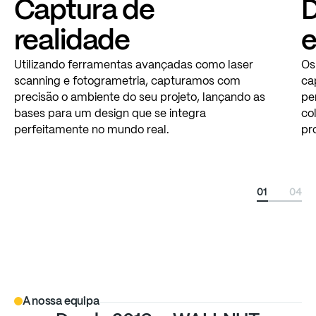
Captura
de
D
realidade
Utilizando
ferramentas
avançadas
como
laser
Os
scanning
e
fotogrametria,
capturamos
com
ca
precisão
o
ambiente
do
seu
projeto,
lançando
as
pe
bases
para
um
design
que
se
integra
co
perfeitamente
no
mundo
real.
pro
01
04
A nossa equipa