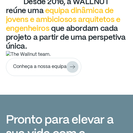
Desde
2016,
a
WALLNUT
reúne
uma
equipa
dinâmica
de
jovens
e
ambiciosos
arquitetos
e
engenheiros
que
abordam
cada
projeto
a
partir
de
uma
perspetiva
única.
Conheça a nossa equipa
Pronto para elevar a
Pronto
para
elevar
a