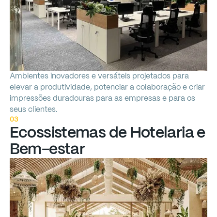
Ambientes
inovadores
e
versáteis
projetados
para
elevar
a
produtividade,
potenciar
a
colaboração
e
criar
impressões
duradouras
para
as
empresas
e
para
os
seus
clientes.
03
Ecossistemas
de
Hotelaria
e
Bem-estar