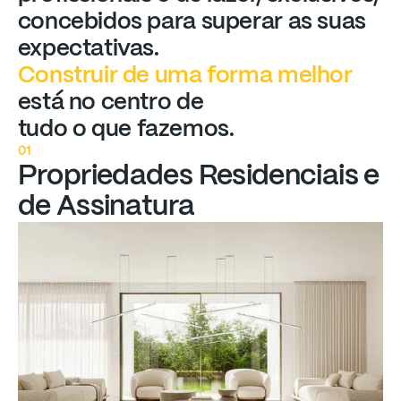
concebidos
para
superar
as
suas
expectativas.
Construir
de
uma
forma
melhor
está
no
centro
de
tudo
o
que
fazemos.
01
Propriedades
Residenciais
e
de
Assinatura