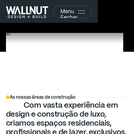
Menu
Fechar
D
e
s
i
g
n
+
B
u
i
l
d
q
u
e
As nossas áreas de construção
e
l
e
v
a
m
o
s
e
u
e
s
t
i
l
o
Com
vasta
experiência
em
design
e
construção
de
luxo,
d
e
v
i
d
a
criamos
espaços
residenciais,
profissionais
e
de
lazer,
exclusivos,
Explore