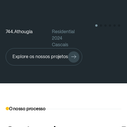
744.Athougia
Residential
72
2024
Cascais
Explore os nossos projetos
O nosso processo