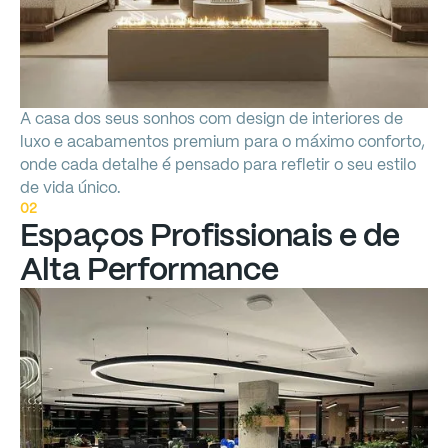
A
casa
dos
seus
sonhos
com
design
de
interiores
de
luxo
e
acabamentos
premium
para
o
máximo
conforto,
onde
cada
detalhe
é
pensado
para
refletir
o
seu
estilo
de
vida
único.
02
Espaços
Profissionais
e
de
Alta
Performance