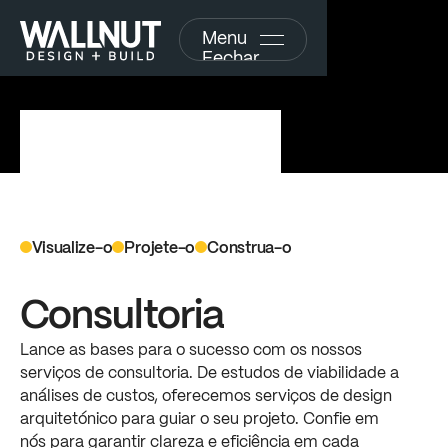
Menu
Fechar
Visualize-o
Projete-o
Construa-o
S
e
r
v
i
ç
o
s
d
o
Consultoria
c
o
n
c
e
i
t
o
à
Lance
as
bases
para
o
sucesso
com
os
nossos
serviços
de
consultoria.
De
estudos
de
viabilidade
a
c
o
n
c
l
u
s
ã
o
análises
de
custos,
oferecemos
serviços
de
design
arquitetónico
para
guiar
o
seu
projeto.
Confie
em
Explorar
nós
para
garantir
clareza
e
eficiência
em
cada