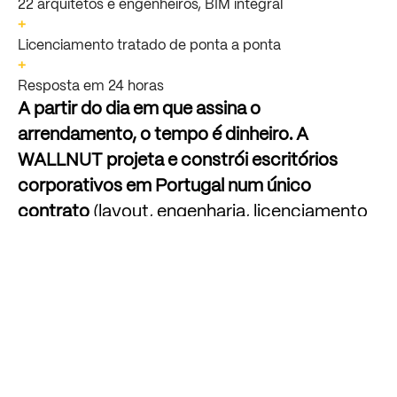
22 arquitetos e engenheiros, BIM integral
+
Licenciamento tratado de ponta a ponta
+
Resposta em 24 horas
A
partir
do
dia
em
que
assina
o
arrendamento,
o
tempo
é
dinheiro.
A
WALLNUT
projeta
e
constrói
escritórios
corporativos
em
Portugal
num
único
contrato
(layout,
engenharia,
licenciamento
e
obra),
para
que
uma
equipa
responsável
seja
dona
da
data
de
mudança,
em
vez
de
a
passar
entre
projetista,
empreiteiro
e
gestor
de
obra.