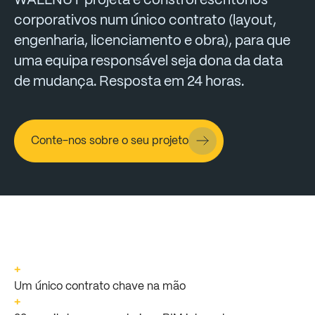
WALLNUT
projeta
e
constrói
escritórios
corporativos
num
único
contrato
(layout,
engenharia,
licenciamento
e
obra),
para
que
uma
equipa
responsável
seja
dona
da
data
de
mudança.
Resposta
em
24
horas.
Conte-nos sobre o seu projeto
+
Um único contrato chave na mão
+