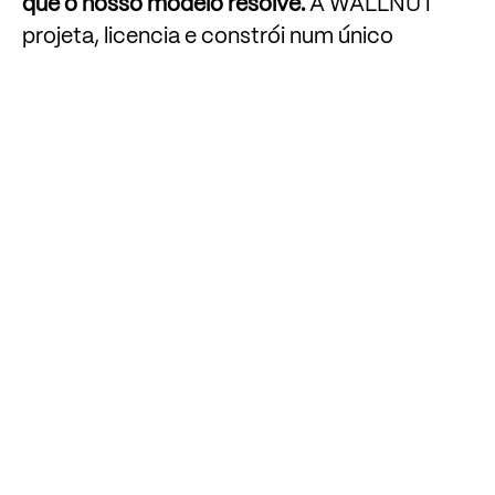
que
o
nosso
modelo
resolve.
A
WALLNUT
projeta,
licencia
e
constrói
num
único
contrato,
com
uma
equipa
de
22
arquitetos
e
engenheiros
sediada
em
Lisboa,
para
que
uma
casa
na
costa
alentejana
não
obrigue
a
gerir
arquitetos,
engenheiros
e
empreiteiros
a
três
fusos
de
distância.
Construir
na
Comporta
Comporta,
Melides,
Carvalhal
e
a
costa
alentejana
têm
condicionantes
próprias:
paisagem
protegida,
regras
de
edificabilidade
lote
a
lote,
licenciamento
em
Alcácer
do
Sal
ou
Grândola,
e
um
mercado
de
construção
sob