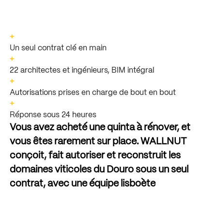
+
Un seul contrat clé en main
+
22 architectes et ingénieurs, BIM intégral
+
Autorisations prises en charge de bout en bout
+
Réponse sous 24 heures
Vous
avez
acheté
une
quinta
à
rénover,
et
vous
êtes
rarement
sur
place.
WALLNUT
conçoit,
fait
autoriser
et
reconstruit
les
domaines
viticoles
du
Douro
sous
un
seul
contrat,
avec
une
équipe
lisboète
d’architectes
et
d’ingénieurs.
L’architecture
dans
le
Douro
a
toujours
été
l’affaire
de
ceux