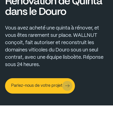
Rénovation
de
Quinta
dans
le
Douro
Vous
avez
acheté
une
quinta
à
rénover,
et
vous
êtes
rarement
sur
place.
WALLNUT
conçoit,
fait
autoriser
et
reconstruit
les
domaines
viticoles
du
Douro
sous
un
seul
contrat,
avec
une
équipe
lisboète.
Réponse
sous
24
heures.
Parlez-nous de votre projet