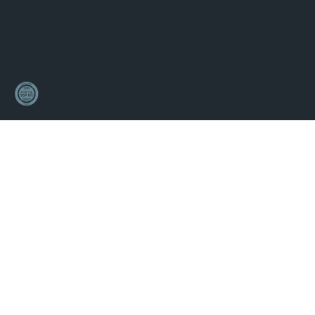
Politique
de
confidentialité
Politique
de
cookies
Made
by
Forwwward