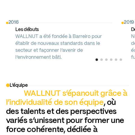
2016
2019
Les
débuts
D
WALLNUT
a
été
fondée
à
Barreiro
pour
N
établir
de
nouveaux
standards
dans
le
d
secteur
et
façonner
l’avenir
de
é
l’environnement
bâti.
f
L’équipe
WALLNUT
s’épanouit
grâce
à
l’individualité
de
son
équipe
,
où
des
talents
et
des
perspectives
variés
s’unissent
pour
former
une
force
cohérente,
dédiée
à