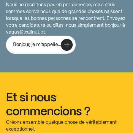
Nous
ne
recrutons
pas
en
permanence,
mais
nous
sommes
convaincus
que
de
grandes
choses
naissent
lorsque
les
bonnes
personnes
se
rencontrent.
Envoyez
votre
candidature
ou
dites-nous
simplement
bonjour
à
vagas@wallnut.pt.
Bonjour, je m’appelle…
Et
si
nous
commencions
?
Créons
ensemble
quelque
chose
de
véritablement
exceptionnel.