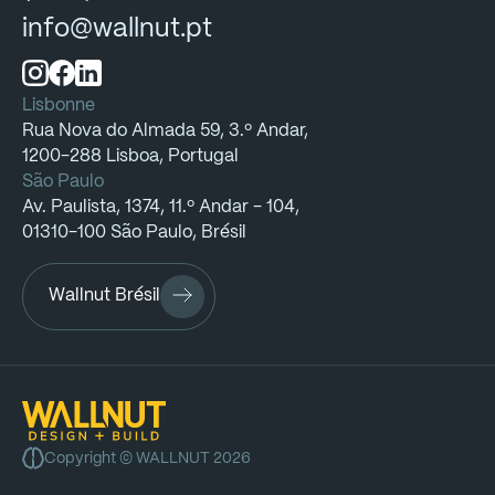
info@wallnut.pt
Lisbonne
Rua
Nova
do
Almada
59,
3.º
Andar,
1200-288
Lisboa,
Portugal
São Paulo
Av.
Paulista,
1374,
11.º
Andar
-
104,
01310-100
São
Paulo,
Brésil
Wallnut Brésil
Copyright
©
WALLNUT
2026