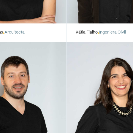
ns
Arquitecta
Kátia Fialho
Ingeniera Civil