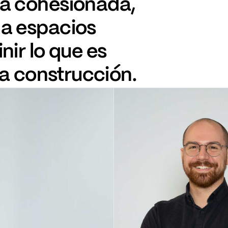
za
cohesionada,
a
espacios
inir
lo
que
es
la
construcción.