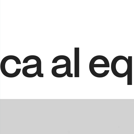
ca
al
eq