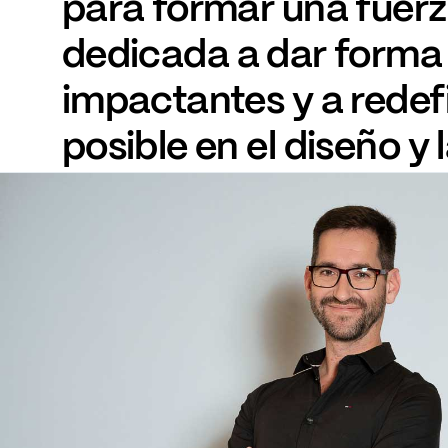
para
formar
una
fuer
dedicada
a
dar
forma
impactantes
y
a
redef
posible
en
el
diseño
y