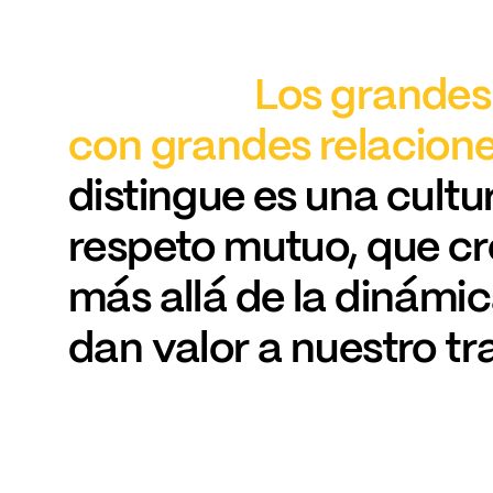
Los
grandes
con
grandes
relacione
distingue
es
una
cultu
respeto
mutuo,
que
cr
más
allá
de
la
dinámic
dan
valor
a
nuestro
tr