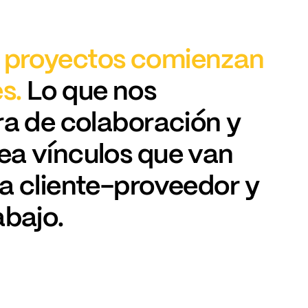
proyectos
comienzan
s.
Lo
que
nos
ra
de
colaboración
y
ea
vínculos
que
van
a
cliente-proveedor
y
abajo.