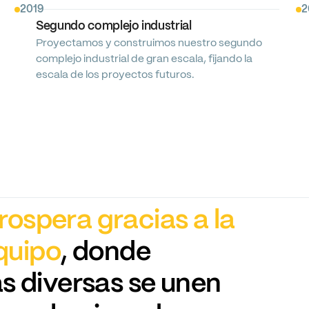
2019
2
Segundo
complejo
industrial
Proyectamos
y
construimos
nuestro
segundo
complejo
industrial
de
gran
escala,
fijando
la
escala
de
los
proyectos
futuros.
rospera
gracias
a
la
quipo
,
donde
as
diversas
se
unen