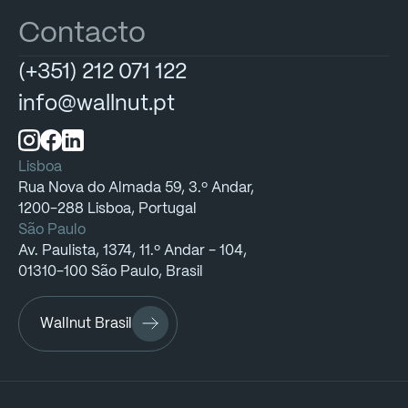
Contacto
(+351)
212
071
122
info@wallnut.pt
Lisboa
Rua
Nova
do
Almada
59,
3.º
Andar,
1200-288
Lisboa,
Portugal
São Paulo
Av.
Paulista,
1374,
11.º
Andar
-
104,
01310-100
São
Paulo,
Brasil
Wallnut Brasil