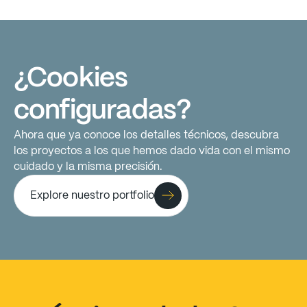
¿Cookies
configuradas?
Ahora
que
ya
conoce
los
detalles
técnicos,
descubra
los
proyectos
a
los
que
hemos
dado
vida
con
el
mismo
cuidado
y
la
misma
precisión.
Explore nuestro portfolio