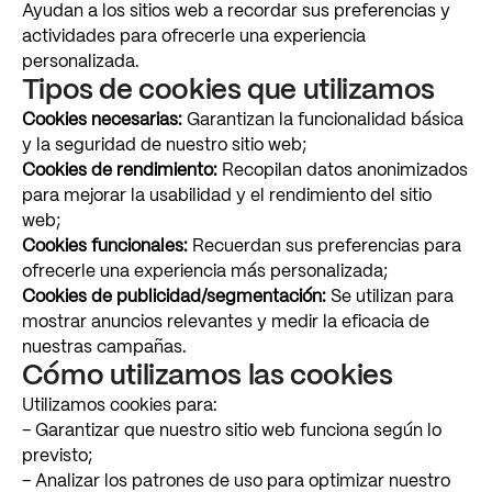
Ayudan
a
los
sitios
web
a
recordar
sus
preferencias
y
actividades
para
ofrecerle
una
experiencia
personalizada.
Tipos
de
cookies
que
utilizamos
Cookies
necesarias:
Garantizan
la
funcionalidad
básica
y
la
seguridad
de
nuestro
sitio
web;
Cookies
de
rendimiento:
Recopilan
datos
anonimizados
para
mejorar
la
usabilidad
y
el
rendimiento
del
sitio
web;
Cookies
funcionales:
Recuerdan
sus
preferencias
para
ofrecerle
una
experiencia
más
personalizada;
Cookies
de
publicidad/segmentación:
Se
utilizan
para
mostrar
anuncios
relevantes
y
medir
la
eficacia
de
nuestras
campañas.
Cómo
utilizamos
las
cookies
Utilizamos
cookies
para:
–
Garantizar
que
nuestro
sitio
web
funciona
según
lo
previsto;
–
Analizar
los
patrones
de
uso
para
optimizar
nuestro