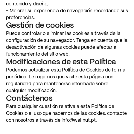
contenido
y
diseño;
–
Mejorar
su
experiencia
de
navegación
recordando
sus
preferencias.
Gestión
de
cookies
Puede
controlar
o
eliminar
las
cookies
a
través
de
la
configuración
de
su
navegador.
Tenga
en
cuenta
que
la
desactivación
de
algunas
cookies
puede
afectar
al
funcionamiento
del
sitio
web.
Modificaciones
de
esta
Política
Podemos
actualizar
esta
Política
de
Cookies
de
forma
periódica.
Le
rogamos
que
visite
esta
página
con
regularidad
para
mantenerse
informado
sobre
cualquier
modificación.
Contáctenos
Para
cualquier
cuestión
relativa
a
esta
Política
de
Cookies
o
al
uso
que
hacemos
de
las
cookies,
contacte
con
nosotros
a
través
de
info@wallnut.pt.