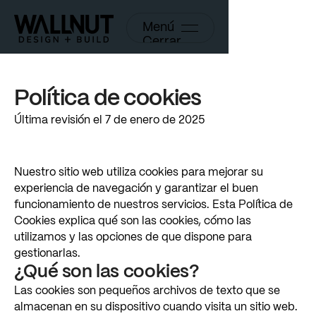
Menú
Cerrar
Política
de
cookies
Última
revisión
el
7
de
enero
de
2025
Nuestro
sitio
web
utiliza
cookies
para
mejorar
su
experiencia
de
navegación
y
garantizar
el
buen
funcionamiento
de
nuestros
servicios.
Esta
Política
de
Cookies
explica
qué
son
las
cookies,
cómo
las
utilizamos
y
las
opciones
de
que
dispone
para
gestionarlas.
¿Qué
son
las
cookies?
Las
cookies
son
pequeños
archivos
de
texto
que
se
almacenan
en
su
dispositivo
cuando
visita
un
sitio
web.