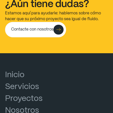
¿Aún
tiene
dudas?
Estamos
aquí
para
ayudarle:
hablemos
sobre
cómo
hacer
que
su
próximo
proyecto
sea
igual
de
fluido.
Contacte con nosotros
Inicio
Servicios
Proyectos
Nosotros