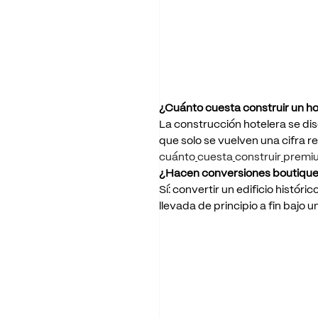
¿Cuánto
cuesta
construir
un
ho
La
construcción
hotelera
se
di
que
solo
se
vuelven
una
cifra
re
cuánto
cuesta
construir
premi
¿Hacen
conversiones
boutiqu
Sí:
convertir
un
edificio
históric
llevada
de
principio
a
fin
bajo
u