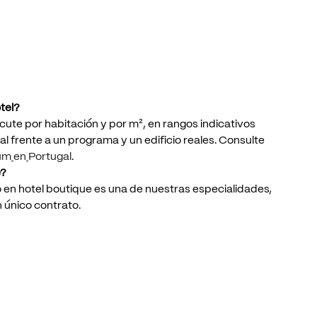
tel?
scute
por
habitación
y
por
m²,
en
rangos
indicativos
al
frente
a
un
programa
y
un
edificio
reales.
Consulte
um
en
Portugal
.
e?
o
en
hotel
boutique
es
una
de
nuestras
especialidades,
n
único
contrato.