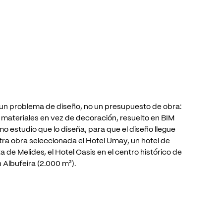
un
problema
de
diseño,
no
un
presupuesto
de
obra:
materiales
en
vez
de
decoración,
resuelto
en
BIM
mo
estudio
que
lo
diseña,
para
que
el
diseño
llegue
tra
obra
seleccionada
el
Hotel
Umay,
un
hotel
de
ta
de
Melides,
el
Hotel
Oasis
en
el
centro
histórico
de
n
Albufeira
(2.000
m²).