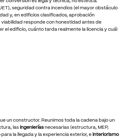
ier
conversión
es
legal
y
técnica,
no
estética:
JET),
seguridad
contra
incendios
(el
mayor
obstáculo
idad
y,
en
edificios
clasificados,
aprobación
e
viabilidad
responde
con
honestidad
antes
de
er
el
edificio,
cuánto
tarda
realmente
la
licencia
y
cuál
ue
un
constructor.
Reunimos
toda
la
cadena
bajo
un
ctura,
las
ingenierías
necesarias
(estructura,
MEP,
o
para
la
llegada
y
la
experiencia
exterior,
e
interiorismo