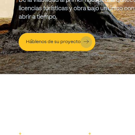
De
la
viabilidad
al
primer
huésped:
arquitect
licencias
turísticas
y
obra
bajo
un
único
con
abrir
a
tiempo.
Háblenos de su proyecto
+
+