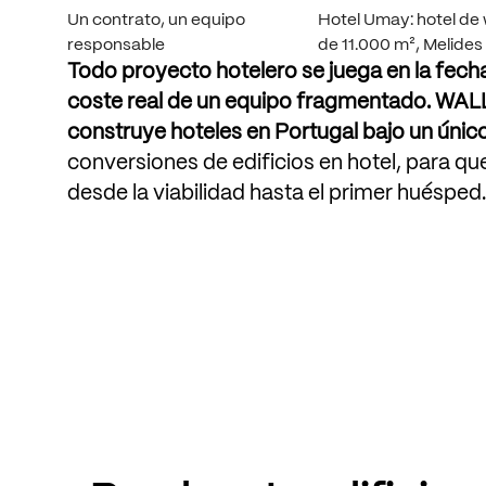
Un contrato, un equipo
Hotel Umay: hotel de 
responsable
de 11.000 m², Melides
Todo
proyecto
hotelero
se
juega
en
la
fech
coste
real
de
un
equipo
fragmentado.
WAL
construye
hoteles
en
Portugal
bajo
un
únic
conversiones
de
edificios
en
hotel,
para
qu
desde
la
viabilidad
hasta
el
primer
huésped.