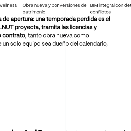
wellness
Obra nueva y conversiones de
BIM integral con de
patrimonio
conflictos
a
de
apertura:
una
temporada
perdida
es
el
LNUT
proyecta,
tramita
las
licencias
y
o
contrato
,
tanto
obra
nueva
como
e
un
solo
equipo
sea
dueño
del
calendario,