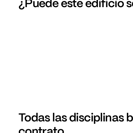
¿Puede
este
edificio
s
Todas
las
disciplinas
b
contrato