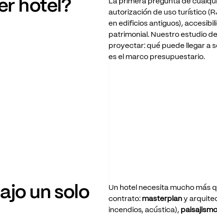
er
hotel?
La
primera
pregunta
de
cualqu
autorización
de
uso
turístico
(R
en
edificios
antiguos),
accesibil
patrimonial.
Nuestro
estudio
d
proyectar:
qué
puede
llegar
a
s
es
el
marco
presupuestario.
ajo
un
solo
Un
hotel
necesita
mucho
más
q
contrato:
masterplan
y
arquite
incendios,
acústica),
paisajism