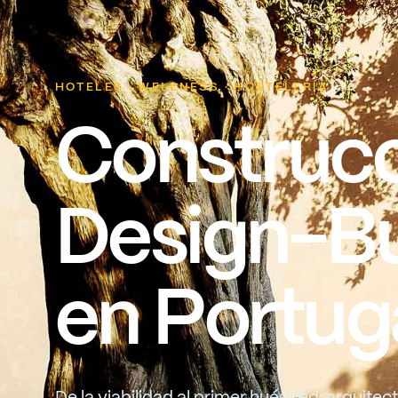
HOTELES · WELLNESS · HOSTELERÍA
Construc
Design-Bu
en
Portug