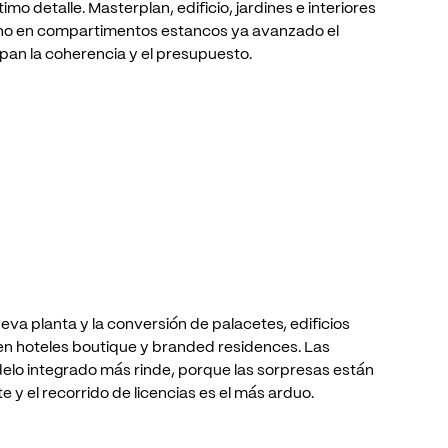
ltimo
detalle.
Masterplan,
edificio,
jardines
e
interiores
no
en
compartimentos
estancos
ya
avanzado
el
pan
la
coherencia
y
el
presupuesto.
ueva
planta
y
la
conversión
de
palacetes,
edificios
en
hoteles
boutique
y
branded
residences.
Las
elo
integrado
más
rinde,
porque
las
sorpresas
están
te
y
el
recorrido
de
licencias
es
el
más
arduo.