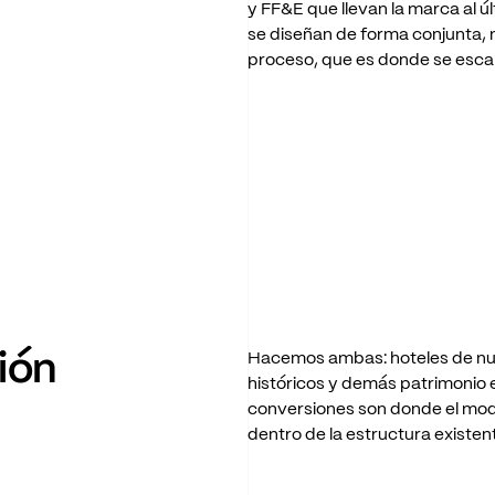
y
FF&E
que
llevan
la
marca
al
ú
se
diseñan
de
forma
conjunta,
proceso,
que
es
donde
se
esca
ión
Hacemos
ambas:
hoteles
de
n
históricos
y
demás
patrimonio
conversiones
son
donde
el
mod
dentro
de
la
estructura
existen