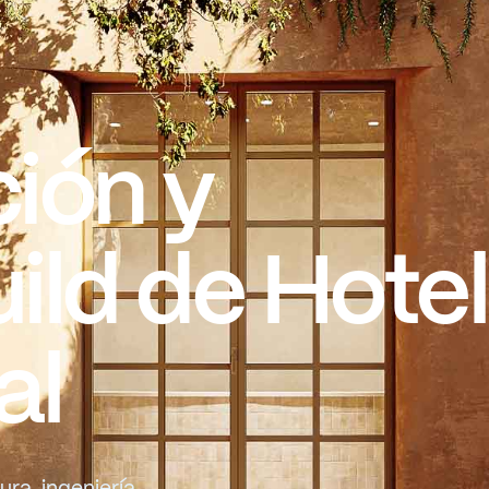
ción
y
ild
de
Hote
al