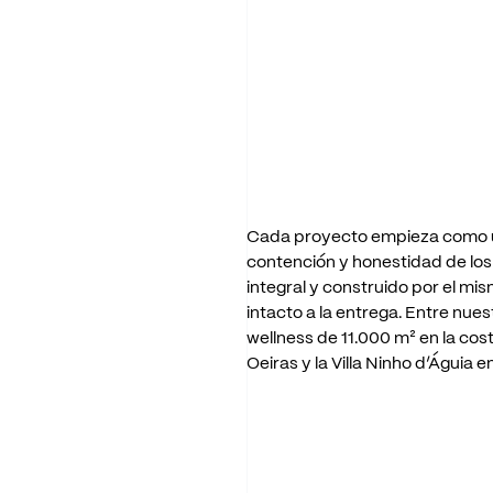
Cada
proyecto
empieza
como
contención
y
honestidad
de
los
integral
y
construido
por
el
mis
intacto
a
la
entrega.
Entre
nues
wellness
de
11.000
m²
en
la
cos
Oeiras
y
la
Villa
Ninho
d’Águia
e