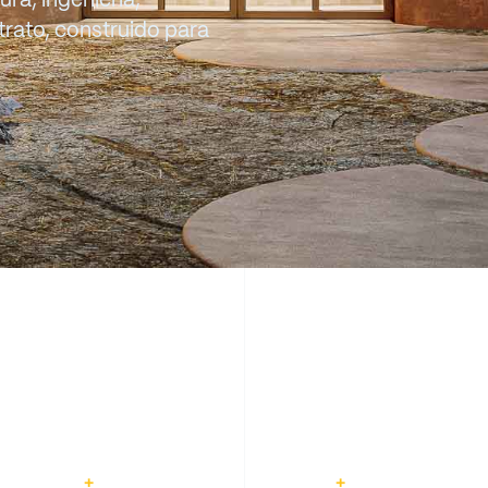
ura,
ingeniería,
trato,
construido
para
+
+