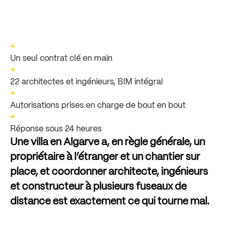
+
Un seul contrat clé en main
+
22 architectes et ingénieurs, BIM intégral
+
Autorisations prises en charge de bout en bout
+
Réponse sous 24 heures
Une
villa
en
Algarve
a,
en
règle
générale,
un
propriétaire
à
l’étranger
et
un
chantier
sur
place,
et
coordonner
architecte,
ingénieurs
et
constructeur
à
plusieurs
fuseaux
de
distance
est
exactement
ce
qui
tourne
mal.
WALLNUT
conçoit,
fait
autoriser
et
construit