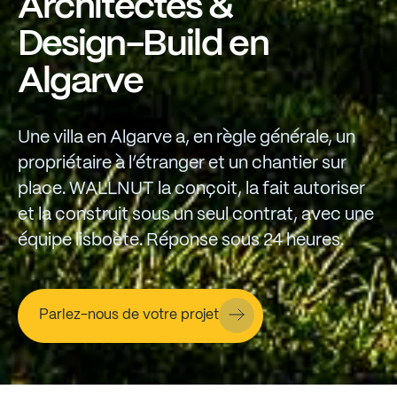
Architectes
&
Design-Build
en
Algarve
Une
villa
en
Algarve
a,
en
règle
générale,
un
propriétaire
à
l’étranger
et
un
chantier
sur
place.
WALLNUT
la
conçoit,
la
fait
autoriser
et
la
construit
sous
un
seul
contrat,
avec
une
équipe
lisboète.
Réponse
sous
24
heures.
Parlez-nous de votre projet