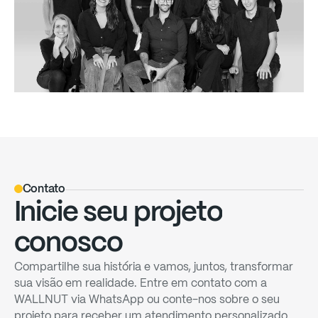
Contato
Inicie
seu
projeto
conosco
Compartilhe
sua
história
e
vamos,
juntos,
transformar
sua
visão
em
realidade.
Entre
em
contato
com
a
WALLNUT
via
WhatsApp
ou
conte-nos
sobre
o
seu
projeto
para
receber
um
atendimento
personalizado.