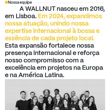
Nossa equipe
A
WALLNUT
nasceu
em
2016,
em
Lisboa.
Em
2024,
expandimos
nossa
atuação,
unindo
nossa
expertise
internacional
à
bossa
e
essência
de
cada
projeto
local.
Esta
expansão
fortalece
nossa
presença
internacional
e
reforça
nosso
compromisso
com
a
excelência
em
projetos
na
Europa
e
na
América
Latina.