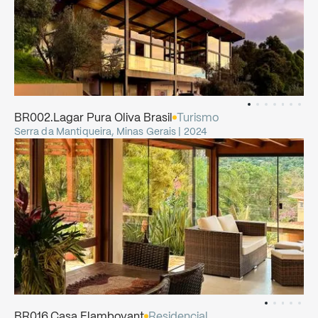
BR002.Lagar
Pura
Oliva
Brasil
Turismo
Serra da Mantiqueira, Minas Gerais | 2024
BR016.Casa
Flamboyant
Residencial