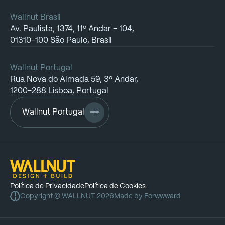
Wallnut Brasil
Av.
Paulista,
1374,
11º
Andar
-
104,
01310-100
São
Paulo,
Brasil
Wallnut Portugal
Rua
Nova
do
Almada
59,
3º
Andar,
1200-288
Lisboa,
Portugal
Wallnut Portugal
Política
de
Privacidade
Política
de
Cookies
Copyright
©
WALLNUT
2026
Made
by
Forwwward