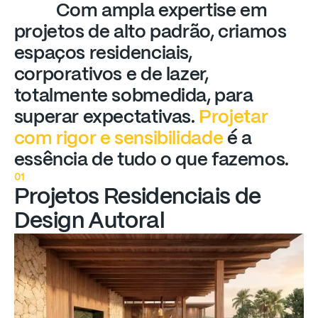
Com
ampla
expertise
em
projetos
de
alto
padrão,
criamos
espaços
residenciais,
corporativos
e
de
lazer,
totalmente
sobmedida,
para
superar
expectativas.
Projetar
com
rigor
e
sensibilidade
é
a
essência
de
tudo
o
que
fazemos.
01
Projetos
Residenciais
de
Design
Autoral