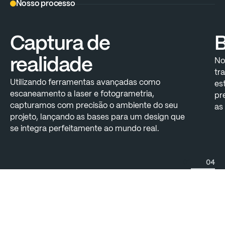
Nosso processo
Captura
de
realidade
No
tr
Utilizando
ferramentas
avançadas
como
es
escaneamento
a
laser
e
fotogrametria,
pr
capturamos
com
precisão
o
ambiente
do
seu
as
projeto,
lançando
as
bases
para
um
design
que
se
integra
perfeitamente
ao
mundo
real.
01
04