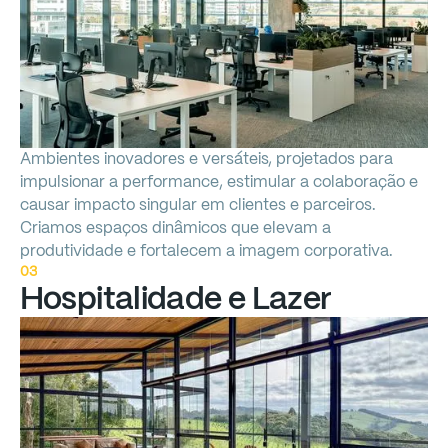
Ambientes
inovadores
e
versáteis,
projetados
para
impulsionar
a
performance,
estimular
a
colaboração
e
causar
impacto
singular
em
clientes
e
parceiros.
Criamos
espaços
dinâmicos
que
elevam
a
produtividade
e
fortalecem
a
imagem
corporativa.
03
Hospitalidade
e
Lazer