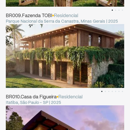
BR009.Fazenda
TOBI
Residencial
Parque Nacional da Serra da Canastra, Minas Gerais | 2025
BR010.Casa
da
Figueira
Residencial
Itatiba, São Paulo - SP | 2025