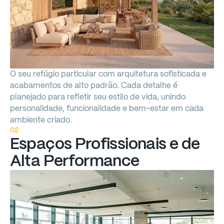
O
seu
refúgio
particular
com
arquitetura
sofisticada
e
acabamentos
de
alto
padrão.
Cada
detalhe
é
planejado
para
refletir
seu
estilo
de
vida,
unindo
personalidade,
funcionalidade
e
bem-estar
em
cada
ambiente
criado.
02
Espaços
Profissionais
e
de
Alta
Performance